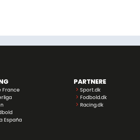
ING
PARTNERE
e France
Sport.dk
rliga
Fodbold.dk
en
Racing.dk
dbold
 a España