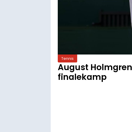
Tennis
August Holmgren k
finalekamp