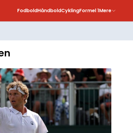
Fodbold
Håndbold
Cykling
Formel 1
Mere
en