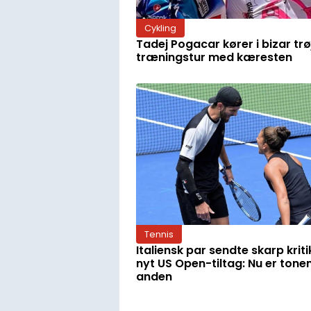
Cykling
Tadej Pogacar kører i bizar trø
træningstur med kæresten
Tennis
Italiensk par sendte skarp kriti
nyt US Open-tiltag: Nu er tone
anden