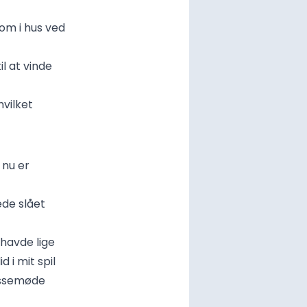
kom i hus ved
l at vinde
hvilket
 nu er
ede slået
 havde lige
d i mit spil
ressemøde