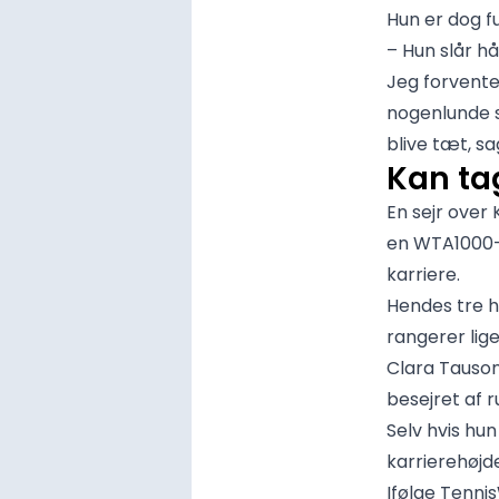
Hun er dog f
– Hun slår hå
Jeg forvente
nogenlunde s
blive tæt, s
Kan tag
En sejr over 
en WTA1000-t
karriere.
Hendes tre h
rangerer lig
Clara Tauson
besejret af r
Selv hvis hun
karrierehøjd
Ifølge Tenni