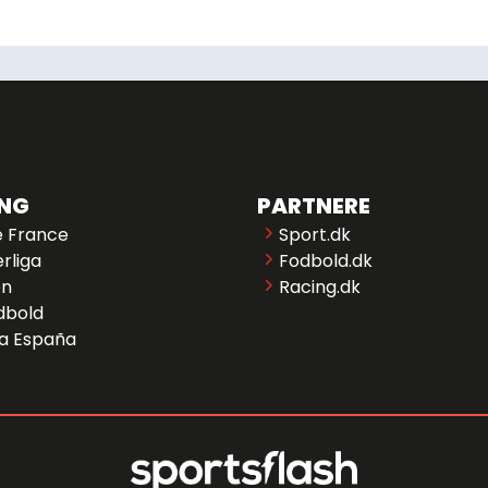
ING
PARTNERE
e France
Sport.dk
rliga
Fodbold.dk
en
Racing.dk
dbold
 a España