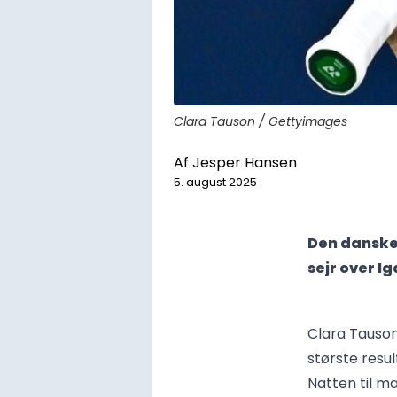
Clara Tauson / Gettyimages
Af
Jesper Hansen
5. august 2025
Den danske t
sejr over I
Clara Tauson
største resu
Natten til m