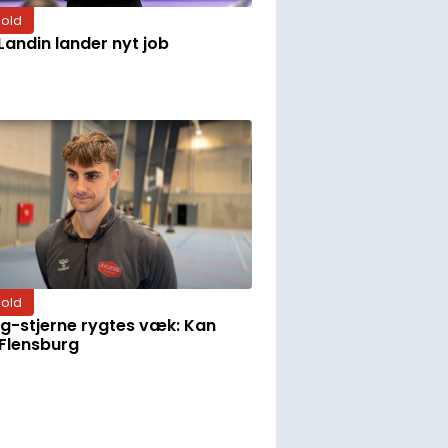
old
 Landin lander nyt job
old
g-stjerne rygtes væk: Kan
 Flensburg