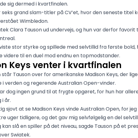
de sig dermed i kvartfinalen.
 seks grand slam-titler på CV’et, hvor den seneste titel 
verstået Wimbledon.
tek Clara Tauson ud undervejs, og hun var derfor favorit ti
ntreal.
ste stor styrke og spillede med selvtillid fra første bold, 
 videre til en duel mod endnu en topmodstander.
n Keys venter i kvartfinalen
en står Tauson over for amerikanske Madison Keys, der lige
 i verden og regerende Australian Open-vinder.
r dog ingen grund til at frygte opgøret, for hun har aller
i år.
tig sjovt at se Madison Keys vinde Australian Open, for jeg
e uger tidligere, og det gav mig selvfølgelig en del selvtilli
jeg kan slå en spiller på det niveau, sagde Tauson på et p
over Swiatek.