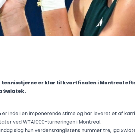
ennisstjerne er klar til kvartfinalen i Montreal efte
ga Swiatek.
 er inde i en imponerende stime og har leveret et af karr
ltater ved WTA1000-turneringen i Montreal.
andag slog hun verdensranglistens nummer tre, Iga Swiatek