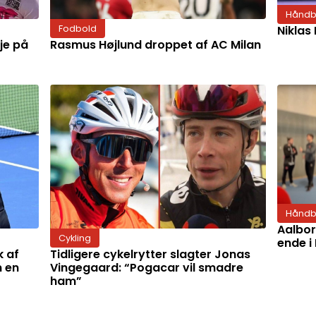
Håndb
Niklas
Fodbold
Rasmus Højlund droppet af AC Milan
je på
Håndb
Aalbor
Cykling
ende i
k af
Tidligere cykelrytter slagter Jonas
n en
Vingegaard: “Pogacar vil smadre
ham”