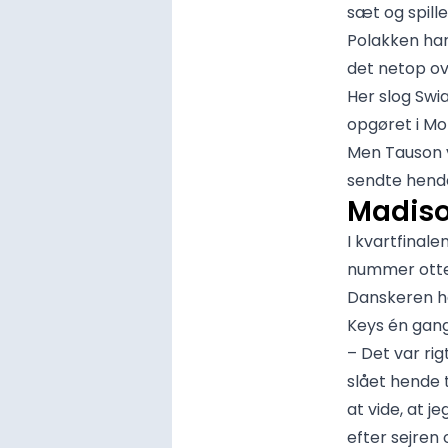
sæt og spille
Polakken har
det netop o
Her slog Swia
opgøret i Mo
Men Tauson vi
sendte hende
Madiso
I kvartfinal
nummer otte
Danskeren ha
Keys én gang 
– Det var rig
slået hende tr
at vide, at 
efter sejren 