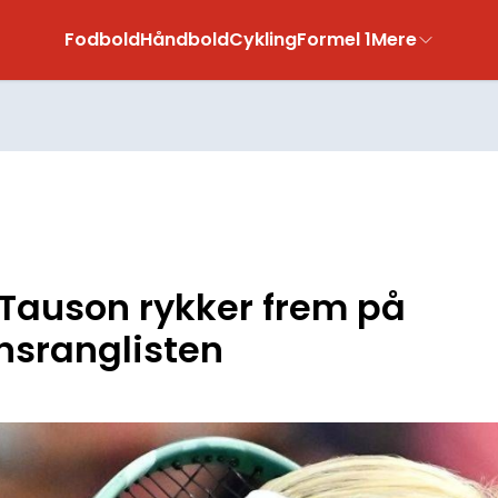
Fodbold
Håndbold
Cykling
Formel 1
Mere
 Tauson rykker frem på
nsranglisten