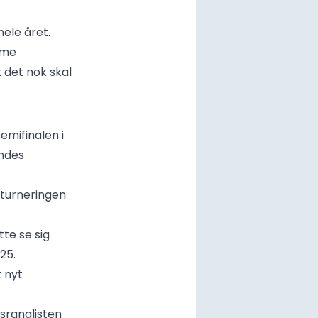
hele året.
mme
 det nok skal
semifinalen i
endes
-turneringen
te se sig
25.
t nyt
sranglisten