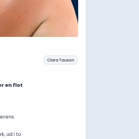
Clara Tauson
r en flot
ierens
, ud i to