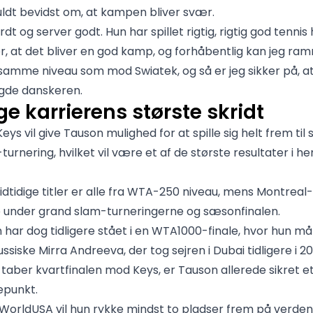
uldt bevidst om, at kampen bliver svær.
rdt og server godt. Hun har spillet rigtig, rigtig god tennis 
r, at det bliver en god kamp, og forhåbentlig kan jeg ra
amme niveau som mod Swiatek, og så er jeg sikker på, at
agde danskeren.
e karrierens største skridt
Keys vil give Tauson mulighed for at spille sig helt frem til 
urnering, hvilket vil være et af de største resultater i h
idtidige titler er alle fra WTA-250 niveau, mens Montreal
e under grand slam-turneringerne og sæsonfinalen.
 har dog tidligere stået i en WTA1000-finale, hvor hun måt
ussiske Mirra Andreeva, der tog sejren i Dubai tidligere i 20
 taber kvartfinalen mod Keys, er Tauson allerede sikret e
epunkt.
sWorldUSA vil hun rykke mindst to pladser frem på verden