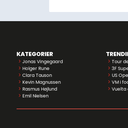
KATEGORIER
TREND
Jonas Vingegaard
Tour d
Holger Rune
3F Supe
Clara Tauson
US Op
Kevin Magnussen
VM i fo
Rasmus Højlund
Vuelta
Emil Nielsen